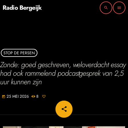
Radio Bergeijk
search
menu
STOP DE PERSEN
Zonde: goed geschreven, weloverdacht essay
had ook rammelend podcastgesprek van 2,5
uur kunnen zijn
25 MEI 2026
8
today
share
email