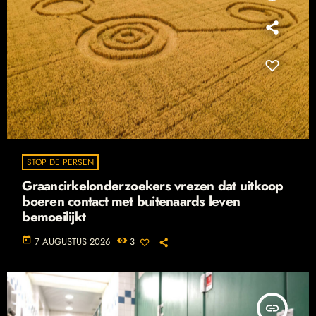
STOP DE PERSEN
Graancirkelonderzoekers vrezen dat uitkoop
boeren contact met buitenaards leven
bemoeilijkt
today
7 AUGUSTUS 2026
3
insert_link