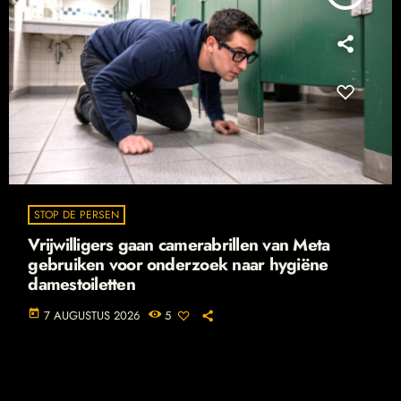
STOP DE PERSEN
Vrijwilligers gaan camerabrillen van Meta
gebruiken voor onderzoek naar hygiëne
damestoiletten
today
7 AUGUSTUS 2026
5