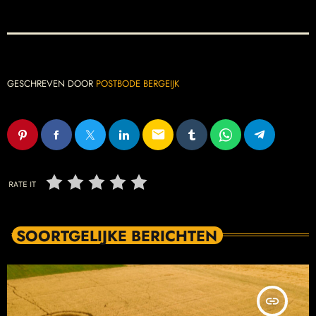
GESCHREVEN DOOR
POSTBODE BERGEIJK
email
RATE IT
SOORTGELIJKE BERICHTEN
insert_link