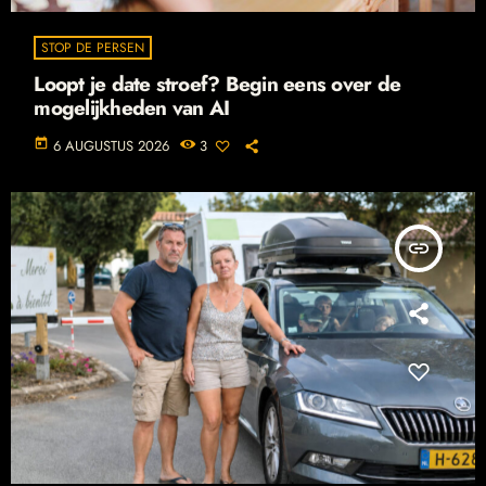
STOP DE PERSEN
Loopt je date stroef? Begin eens over de
mogelijkheden van AI
today
6 AUGUSTUS 2026
3
insert_link