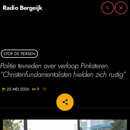
Radio Bergeijk
search
menu
STOP DE PERSEN
Politie tevreden over verloop Pinksteren:
“Christenfundamentalisten hielden zich rustig”
25 MEI 2026
9
today
share
email