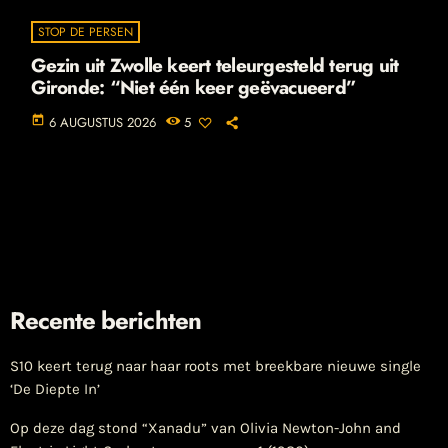
STOP DE PERSEN
Gezin uit Zwolle keert teleurgesteld terug uit
Gironde: “Niet één keer geëvacueerd”
today
6 AUGUSTUS 2026
5
Recente berichten
S10 keert terug naar haar roots met breekbare nieuwe single
‘De Diepte In’
Op deze dag stond “Xanadu” van Olivia Newton-John and