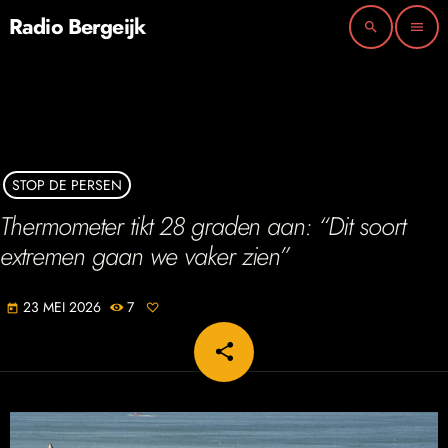
Radio Bergeijk
search
menu
STOP DE PERSEN
Thermometer tikt 28 graden aan: “Dit soort
extremen gaan we vaker zien”
23 MEI 2026
7
today
share
email