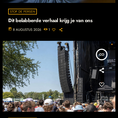
STOP DE PERSEN
Dit belabberde verhaal krijg je van ons
today
8 AUGUSTUS 2026
1
insert_link