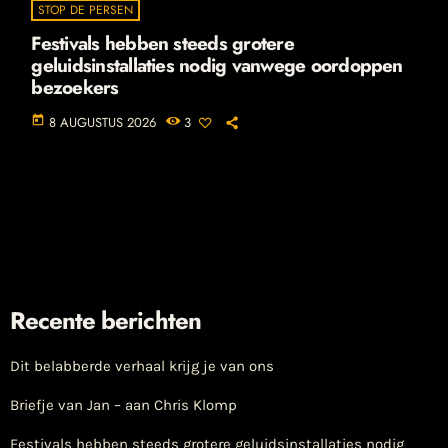
STOP DE PERSEN
Festivals hebben steeds grotere
geluidsinstallaties nodig vanwege oordoppen
bezoekers
today
8 AUGUSTUS 2026
3
Recente berichten
Dit belabberde verhaal krijg je van ons
Briefje van Jan – aan Chris Klomp
Festivals hebben steeds grotere geluidsinstallaties nodig