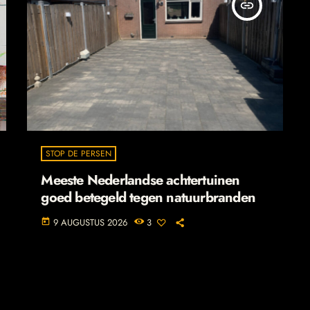
insert_link
STOP DE PERSEN
Meeste Nederlandse achtertuinen
goed betegeld tegen natuurbranden
9 AUGUSTUS 2026
3
today