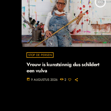
insert_link
STOP DE PERSEN
Vrouw is kunstzinnig dus schildert
een vulva
9 AUGUSTUS 2026
2
today