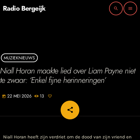
Radio Bergeijk
search
menu
MUZIEKNIEUWS
Niall Horan maakte lied over Liam Payne niet
te zwaar: ‘Enkel fijne herinneringen’
22 MEI 2026
13
today
share
email
Niall Horan heeft zijn verdriet om de dood van zijn vriend en