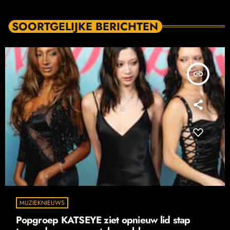
SOORTGELIJKE BERICHTEN
insert_link
MUZIEKNIEUWS
Popgroep KATSEYE ziet opnieuw lid stap