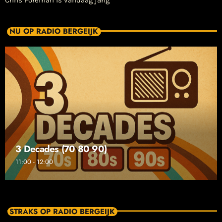
Chris Foreman is vandaag jarig
NU OP RADIO BERGEIJK
3 Decades (70 80 90)
11:00 - 12:00
STRAKS OP RADIO BERGEIJK