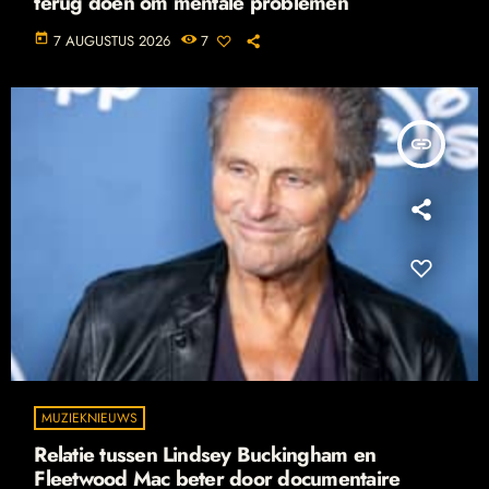
terug doen om mentale problemen
today
7 AUGUSTUS 2026
7
insert_link
MUZIEKNIEUWS
Relatie tussen Lindsey Buckingham en
Fleetwood Mac beter door documentaire