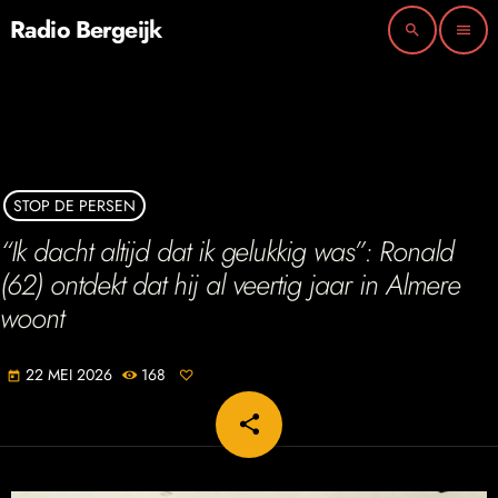
Radio Bergeijk
search
menu
STOP DE PERSEN
“Ik dacht altijd dat ik gelukkig was”: Ronald
(62) ontdekt dat hij al veertig jaar in Almere
woont
22 MEI 2026
168
today
share
email