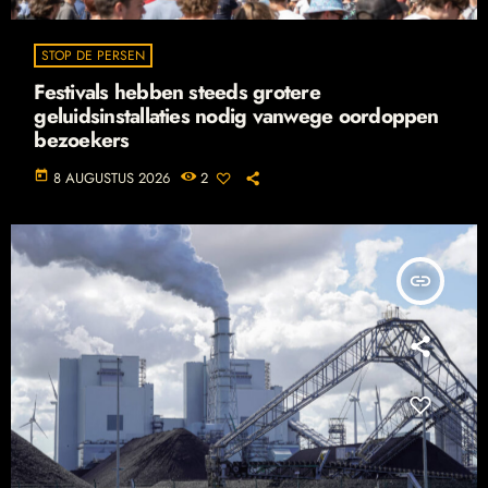
STOP DE PERSEN
Festivals hebben steeds grotere
geluidsinstallaties nodig vanwege oordoppen
bezoekers
today
8 AUGUSTUS 2026
2
insert_link