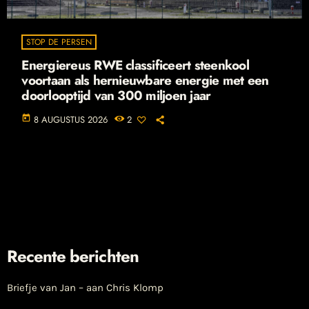
STOP DE PERSEN
Energiereus RWE classificeert steenkool
voortaan als hernieuwbare energie met een
doorlooptijd van 300 miljoen jaar
today
8 AUGUSTUS 2026
2
Recente berichten
Briefje van Jan – aan Chris Klomp