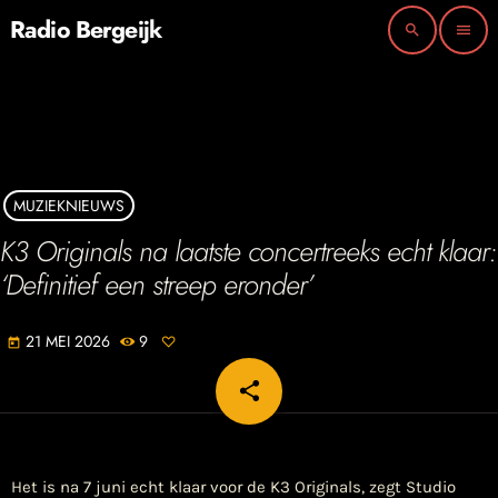
Radio Bergeijk
search
menu
MUZIEKNIEUWS
K3 Originals na laatste concertreeks echt klaar:
‘Definitief een streep eronder’
21 MEI 2026
9
today
share
email
Het is na 7 juni echt klaar voor de K3 Originals, zegt Studio