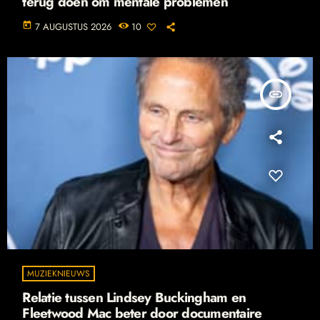
terug doen om mentale problemen
today
7 AUGUSTUS 2026
10
insert_link
MUZIEKNIEUWS
Relatie tussen Lindsey Buckingham en
Fleetwood Mac beter door documentaire