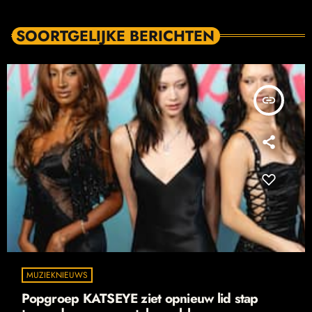
SOORTGELIJKE BERICHTEN
insert_link
MUZIEKNIEUWS
Popgroep KATSEYE ziet opnieuw lid stap