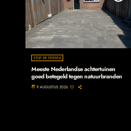
STOP DE PERSEN
Meeste Nederlandse achtertuinen
goed betegeld tegen natuurbranden
9 AUGUSTUS 2026
today