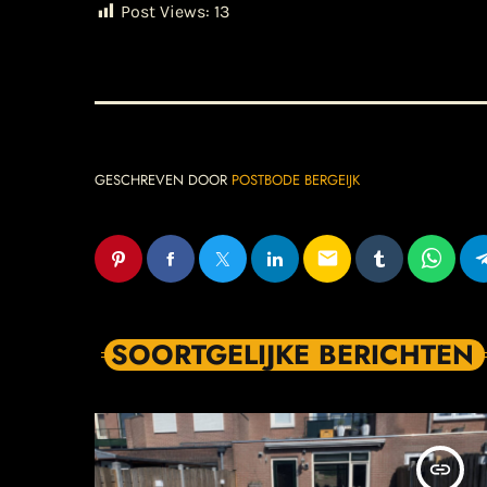
Post Views:
13
GESCHREVEN DOOR
POSTBODE BERGEIJK
email
SOORTGELIJKE BERICHTEN
insert_link