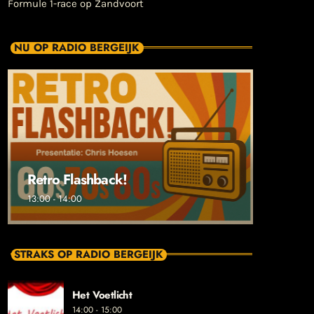
Formule 1-race op Zandvoort
NU OP RADIO BERGEIJK
Retro Flashback!
13:00 - 14:00
STRAKS OP RADIO BERGEIJK
Het Voetlicht
14:00 - 15:00