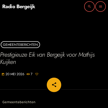
Radio Bergeijk
search
menu
GEMEENTEBERICHTEN
Prestigieuze Eik van Bergeijk voor Mathijs
Kuijken
20 MEI 2026
7
today
share
email
Gemeenteberichten