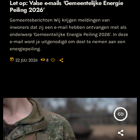
Let op: Valse e-mails ‘Gemeentelijke Energie
Peiling 2026’
Gemeenteberichten Wij krijgen meldingen van
inwoners dat zij een e-mail hebben ontvangen met als
onderwerp 'Gemeentelijke Energie Peiling 2026'. In deze
e-mail word je uitgenodigd om deel te nemen aan een
energiepeiling.
today
22 JULI 2026
8
insert_link