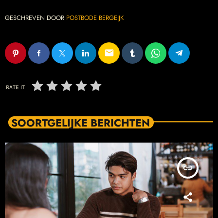
GESCHREVEN DOOR
POSTBODE BERGEIJK
email
RATE IT
SOORTGELIJKE BERICHTEN
insert_link