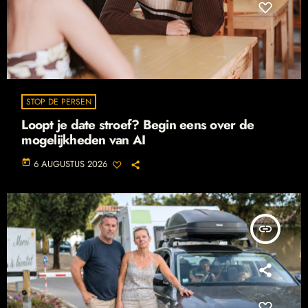
STOP DE PERSEN
Loopt je date stroef? Begin eens over de
mogelijkheden van AI
today
6 AUGUSTUS 2026
insert_link