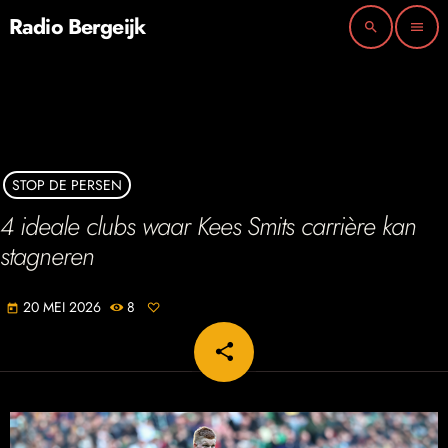
Radio Bergeijk
search
menu
STOP DE PERSEN
4 ideale clubs waar Kees Smits carrière kan
stagneren
20 MEI 2026
8
today
share
email