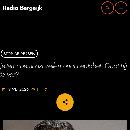
Radio Bergeijk
search
menu
STOP DE PERSEN
Jetten noemt azc-rellen onacceptabel. Gaat hij
te ver?
19 MEI 2026
11
today
share
email