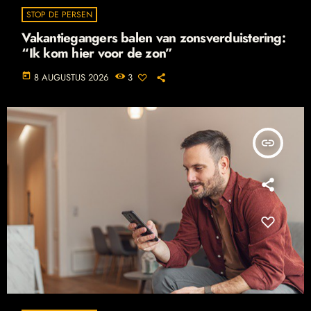
STOP DE PERSEN
Vakantiegangers balen van zonsverduistering:
“Ik kom hier voor de zon”
today
8 AUGUSTUS 2026
3
insert_link