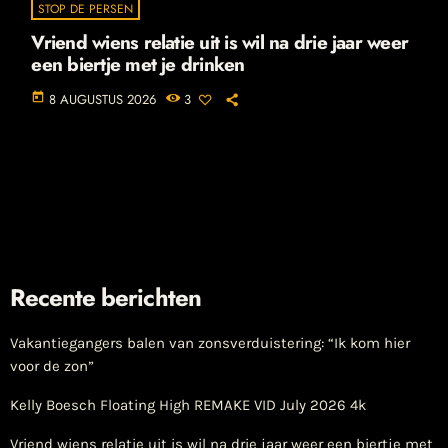
STOP DE PERSEN
Vriend wiens relatie uit is wil na drie jaar weer
een biertje met je drinken
today
8 AUGUSTUS 2026
3
Recente berichten
Vakantiegangers balen van zonsverduistering: “Ik kom hier
voor de zon”
Kelly Boesch Floating High REMAKE VID July 2026 4k
Vriend wiens relatie uit is wil na drie jaar weer een biertje met