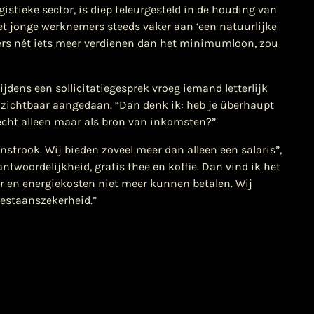
istieke sector, is diep teleurgesteld in de houding van
t jonge werknemers steeds vaker aan ‘een natuurlijke
ers nét iets meer verdienen dan het minimumloon, zou
jdens een sollicitatiegesprek vroeg iemand letterlijk
en zichtbaar aangedaan. “Dan denk ik: heb je überhaupt
it echt alleen maar als bron van inkomsten?”
onstrook. Wij bieden zoveel meer dan alleen een salaris”,
ntwoordelijkheid, gratis thee en koffie. Dan vind ik het
 en energiekosten niet meer kunnen betalen. Wij
bestaanszekerheid.”