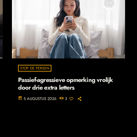
insert_link
STOP DE PERSEN
Passief-agressieve opmerking vrolijk
door drie extra letters
5 AUGUSTUS 2026
3
today