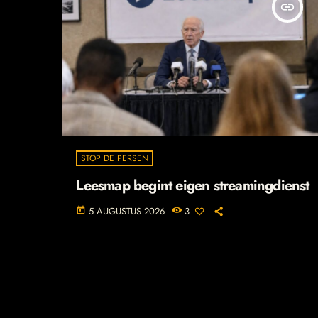
insert_link
STOP DE PERSEN
Leesmap begint eigen streamingdienst
5 AUGUSTUS 2026
3
today