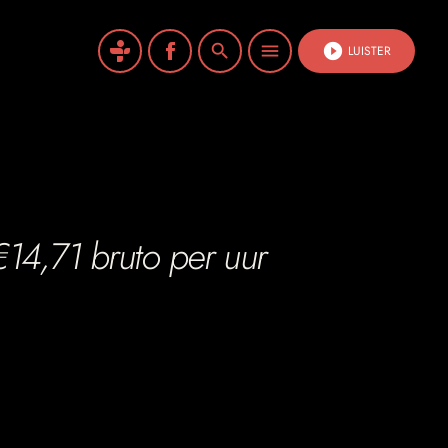
search
menu
play_circle_filled
LUISTER
€14,71 bruto per uur