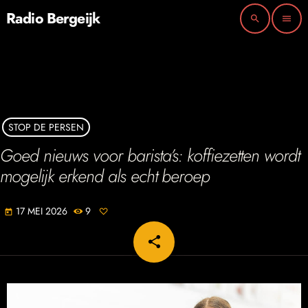
Radio Bergeijk
search
menu
STOP DE PERSEN
Goed nieuws voor barista’s: koffiezetten wordt
mogelijk erkend als echt beroep
17 MEI 2026
9
today
share
email