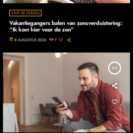
STOP DE PERSEN
Vakantiegangers balen van zonsverduistering:
“Ik kom hier voor de zon”
today
8 AUGUSTUS 2026
7
insert_link