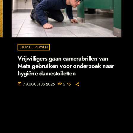
STOP DE PERSEN
Vrijwilligers gaan camerabrillen van
Meta gebruiken voor onderzoek naar
hygiëne damestoiletten
7 AUGUSTUS 2026
5
today