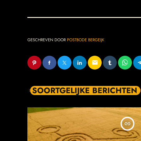
GESCHREVEN DOOR
POSTBODE BERGEIJK
email
SOORTGELIJKE BERICHTEN
insert_link