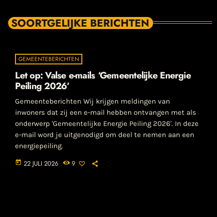
SOORTGELIJKE BERICHTEN
GEMEENTEBERICHTEN
Let op: Valse e-mails ‘Gemeentelijke Energie
Peiling 2026’
Gemeenteberichten Wij krijgen meldingen van
inwoners dat zij een e-mail hebben ontvangen met als
onderwerp 'Gemeentelijke Energie Peiling 2026'. In deze
e-mail word je uitgenodigd om deel te nemen aan een
energiepeiling.
today
22 JULI 2026
9