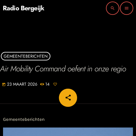
Radio Bergeijk
search
menu
GEMEENTEBERICHTEN
Air Mobility Command oefent in onze regio
23 MAART 2026
14
today
share
email
Gemeenteberichten