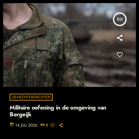
insert_link
GEMEENTEBERICHTEN
Militaire oefening in de omgeving van
Bergeijk
today
14 JULI 2026
9