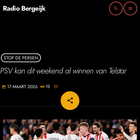
Radio Bergeijk
search
menu
STOP DE PERSEN
PSV kan dit weekend al winnen van Telstar
17 MAART 2026
19
today
share
email