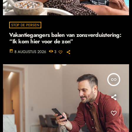
STOP DE PERSEN
Vakantiegangers balen van zonsverduistering:
“Ik kom hier voor de zon”
today
8 AUGUSTUS 2026
3
insert_link