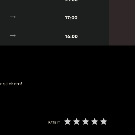
trending_flat
17:00
trending_flat
16:00
er stiekem!
RATE IT