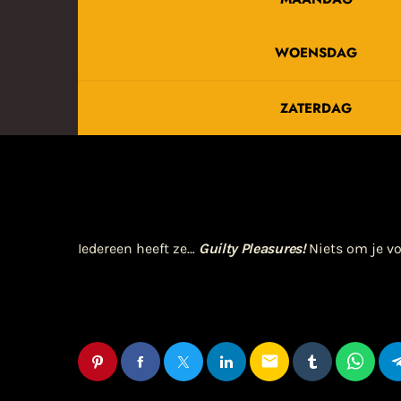
WOENSDAG
ZATERDAG
Iedereen heeft ze…
Guilty Pleasures!
Niets om je vo
email