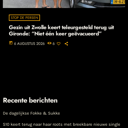
STOP DE PERSEN
Gezin uit Zwolle keert teleurgesteld terug uit
Gironde: “Niet één keer geëvacueerd”
today
6 AUGUSTUS 2026
6
Recente berichten
De dagelijkse Fokke & Sukke
S10 keert terug naar haar roots met breekbare nieuwe single