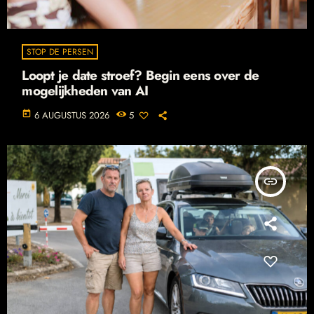
STOP DE PERSEN
Loopt je date stroef? Begin eens over de
mogelijkheden van AI
today
6 AUGUSTUS 2026
5
insert_link