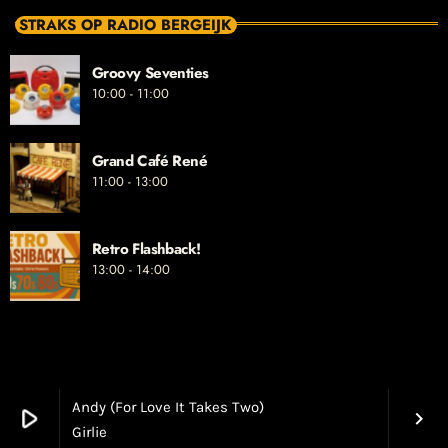
STRAKS OP RADIO BERGEIJK
Groovy Seventies
10:00 - 11:00
Grand Café René
11:00 - 13:00
Retro Flashback!
13:00 - 14:00
Andy (For Love It Takes Two)
play_arrow
keyboard_arrow_right
Girlie