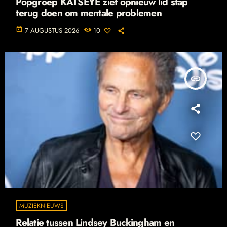
Popgroep KATSEYE ziet opnieuw lid stap
terug doen om mentale problemen
today
7 AUGUSTUS 2026
10
insert_link
MUZIEKNIEUWS
Relatie tussen Lindsey Buckingham en