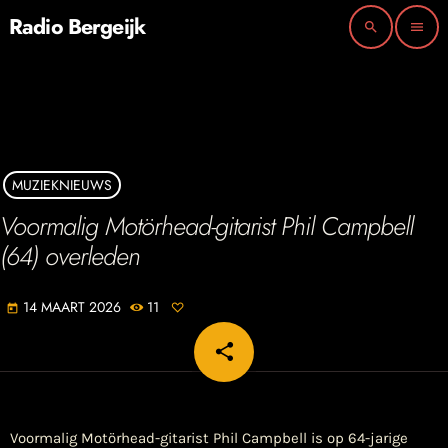
Radio Bergeijk
search
menu
MUZIEKNIEUWS
Voormalig Motörhead-gitarist Phil Campbell
(64) overleden
14 MAART 2026
11
today
share
email
Voormalig Motörhead-gitarist Phil Campbell is op 64-jarige