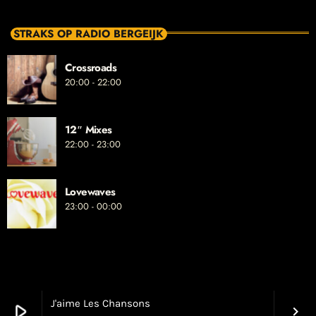
STRAKS OP RADIO BERGEIJK
Crossroads
20:00 - 22:00
12″ Mixes
22:00 - 23:00
Lovewaves
23:00 - 00:00
J'aime Les Chansons
play_arrow
keyboard_arrow_right