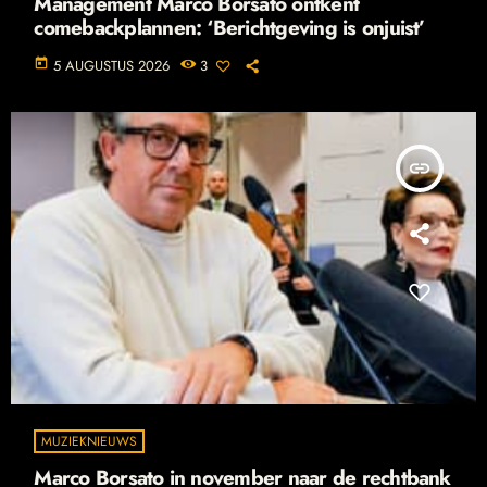
Management Marco Borsato ontkent
comebackplannen: ‘Berichtgeving is onjuist’
today
5 AUGUSTUS 2026
3
insert_link
MUZIEKNIEUWS
Marco Borsato in november naar de rechtbank