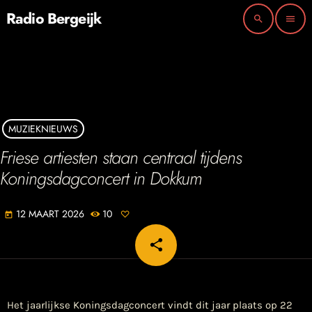
Radio Bergeijk
search
menu
MUZIEKNIEUWS
Friese artiesten staan centraal tijdens
Koningsdagconcert in Dokkum
12 MAART 2026
10
today
share
email
Het jaarlijkse Koningsdagconcert vindt dit jaar plaats op 22