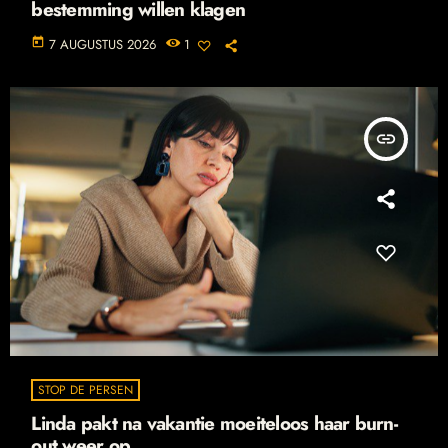
bestemming willen klagen
today
7 AUGUSTUS 2026
1
insert_link
STOP DE PERSEN
Linda pakt na vakantie moeiteloos haar burn-
out weer op