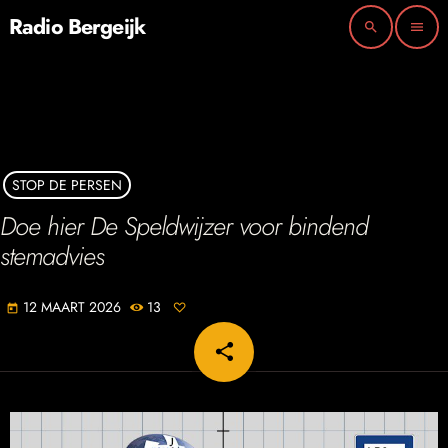
Radio Bergeijk
search
menu
STOP DE PERSEN
Doe hier De Speldwijzer voor bindend
stemadvies
12 MAART 2026
13
today
share
email