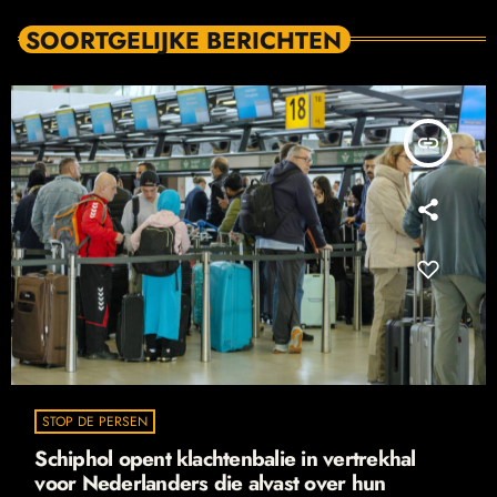
SOORTGELIJKE BERICHTEN
insert_link
STOP DE PERSEN
Schiphol opent klachtenbalie in vertrekhal
voor Nederlanders die alvast over hun