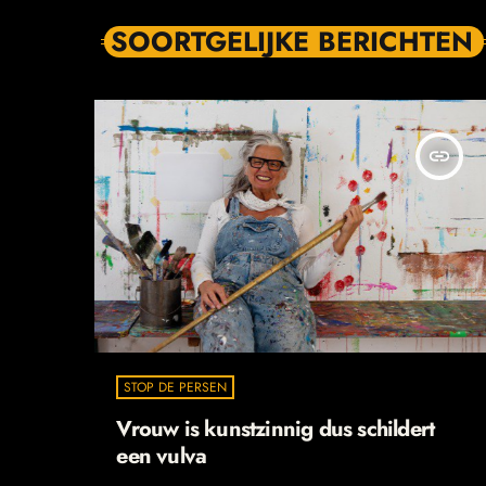
SOORTGELIJKE BERICHTEN
insert_link
STOP DE PERSEN
Vrouw is kunstzinnig dus schildert
een vulva