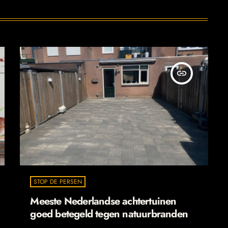
insert_link
STOP DE PERSEN
Meeste Nederlandse achtertuinen
goed betegeld tegen natuurbranden