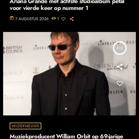
Ariana Grande met achtste studioalbum petal
voor vierde keer op nummer 1
today
7 AUGUSTUS 2026
1
insert_link
MUZIEKNIEUWS
Muziekproducent William Orbit op 69-jarige