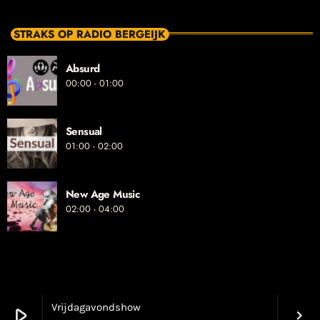
STRAKS OP RADIO BERGEIJK
Absurd
00:00 - 01:00
Sensual
01:00 - 02:00
New Age Music
02:00 - 04:00
Vrijdagavondshow
play_arrow
keyboard_arrow_right