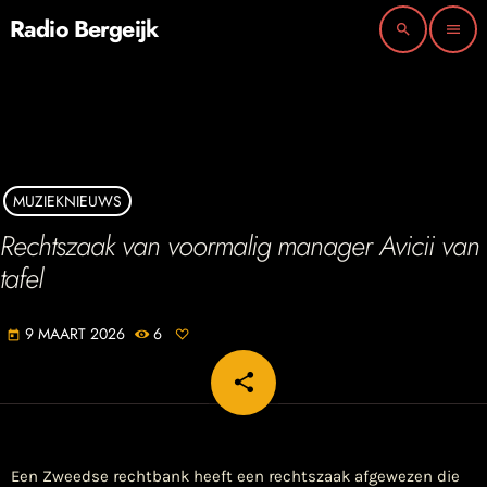
Radio Bergeijk
search
menu
MUZIEKNIEUWS
Rechtszaak van voormalig manager Avicii van
tafel
9 MAART 2026
6
today
share
email
Een Zweedse rechtbank heeft een rechtszaak afgewezen die