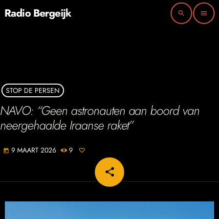
Radio Bergeijk
search
menu
STOP DE PERSEN
NAVO: “Geen astronauten aan boord van
neergehaalde Iraanse raket”
9 MAART 2026
9
today
share
email