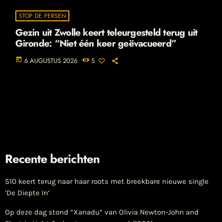
STOP DE PERSEN
Gezin uit Zwolle keert teleurgesteld terug uit
Gironde: “Niet één keer geëvacueerd”
today
6 AUGUSTUS 2026
5
Recente berichten
S10 keert terug naar haar roots met breekbare nieuwe single
‘De Diepte In’
Op deze dag stond “Xanadu” van Olivia Newton-John and