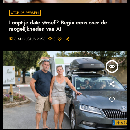
STOP DE PERSEN
Loopt je date stroef? Begin eens over de
mogelijkheden van AI
today
6 AUGUSTUS 2026
5
insert_link