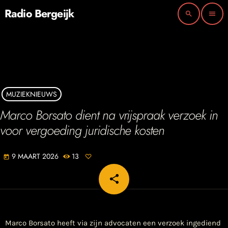
Radio Bergeijk
search
menu
MUZIEKNIEUWS
Marco Borsato dient na vrijspraak verzoek in
voor vergoeding juridische kosten
9 MAART 2026
13
today
share
email
Marco Borsato heeft via zijn advocaten een verzoek ingediend