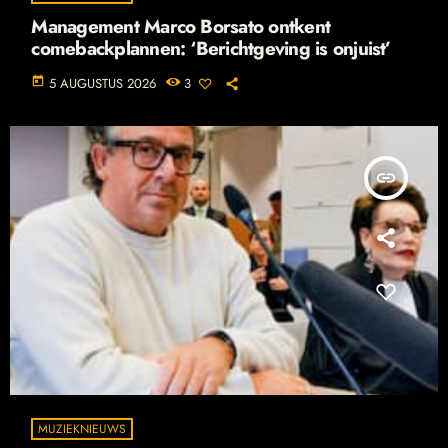
Management Marco Borsato ontkent
comebackplannen: ‘Berichtgeving is onjuist’
today
5 AUGUSTUS 2026
3
insert_link
MUZIEKNIEUWS