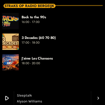
STRAKS OP RADIO BERGEIJK
Back to the 90s
16:00 - 17:00
3 Decades (60 70 80)
17:00 - 18:00
J’aime Les Chansons
18:00 - 20:00
Sleeptalk
play_arrow
keyboard_arrow_right
Alyson Williams