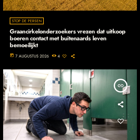
STOP DE PERSEN
Graancirkelonderzoekers vrezen dat uitkoop
boeren contact met buitenaards leven
bemoeilijkt
today
7 AUGUSTUS 2026
4
insert_link