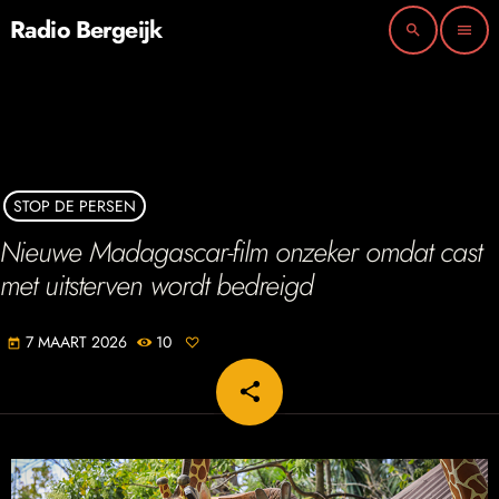
Radio Bergeijk
search
menu
STOP DE PERSEN
Nieuwe Madagascar-film onzeker omdat cast
met uitsterven wordt bedreigd
7 MAART 2026
10
today
share
email