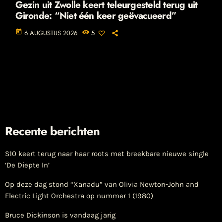
Gezin uit Zwolle keert teleurgesteld terug uit
Gironde: “Niet één keer geëvacueerd”
today
6 AUGUSTUS 2026
5
Recente berichten
S10 keert terug naar haar roots met breekbare nieuwe single
‘De Diepte In’
Op deze dag stond “Xanadu” van Olivia Newton-John and
Electric Light Orchestra op nummer 1 (1980)
Bruce Dickinson is vandaag jarig