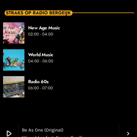
STRAKS OP RADIO BERGEIJK
New Age Music
02:00 - 04:00
World Music
04:00 - 06:00
Radio 60s
06:00 - 07:00
Be As One (Original)
play_arrow
keyboard_arrow_right