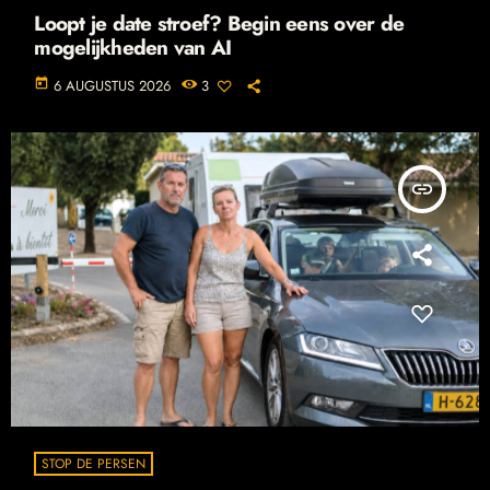
Loopt je date stroef? Begin eens over de
mogelijkheden van AI
today
6 AUGUSTUS 2026
3
insert_link
STOP DE PERSEN