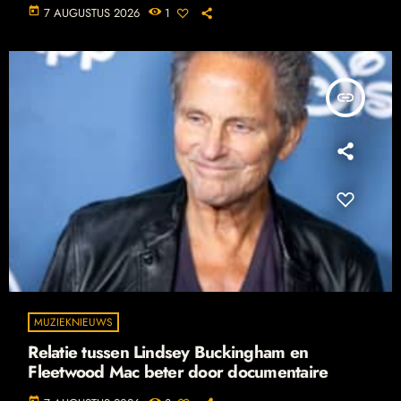
today
7 AUGUSTUS 2026
1
insert_link
MUZIEKNIEUWS
Relatie tussen Lindsey Buckingham en
Fleetwood Mac beter door documentaire
today