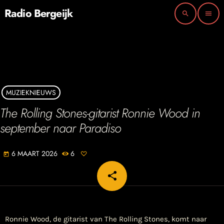
Radio Bergeijk
search
menu
MUZIEKNIEUWS
The Rolling Stones-gitarist Ronnie Wood in
september naar Paradiso
6 MAART 2026
6
today
share
email
Ronnie Wood, de gitarist van The Rolling Stones, komt naar