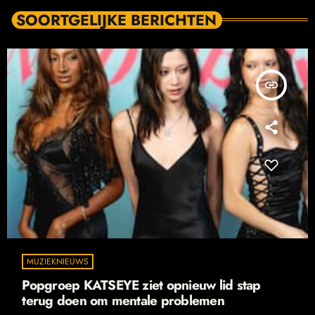
SOORTGELIJKE BERICHTEN
insert_link
MUZIEKNIEUWS
Popgroep KATSEYE ziet opnieuw lid stap
terug doen om mentale problemen