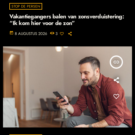
STOP DE PERSEN
Vakantiegangers balen van zonsverduistering:
“Ik kom hier voor de zon”
today
8 AUGUSTUS 2026
3
insert_link