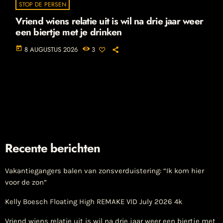
STOP DE PERSEN
Vriend wiens relatie uit is wil na drie jaar weer
een biertje met je drinken
today
8 AUGUSTUS 2026
3
Recente berichten
Vakantiegangers balen van zonsverduistering: “Ik kom hier
voor de zon”
Kelly Boesch Floating High REMAKE VID July 2026 4k
Vriend wiens relatie uit is wil na drie jaar weer een biertje met