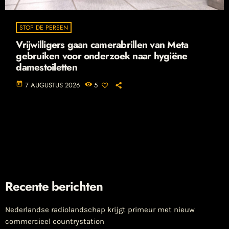
STOP DE PERSEN
Vrijwilligers gaan camerabrillen van Meta
gebruiken voor onderzoek naar hygiëne
damestoiletten
today
7 AUGUSTUS 2026
5
Recente berichten
Nederlandse radiolandschap krijgt primeur met nieuw
commercieel countrystation