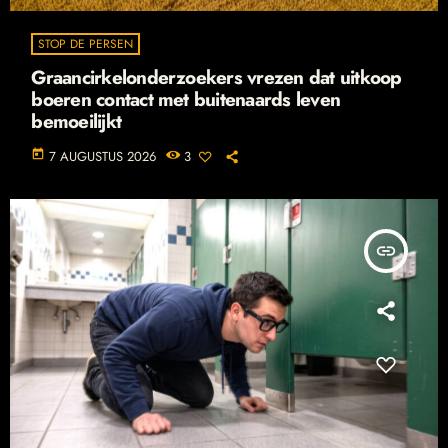
STOP DE PERSEN
Graancirkelonderzoekers vrezen dat uitkoop
boeren contact met buitenaards leven
bemoeilijkt
today
7 AUGUSTUS 2026
3
insert_link