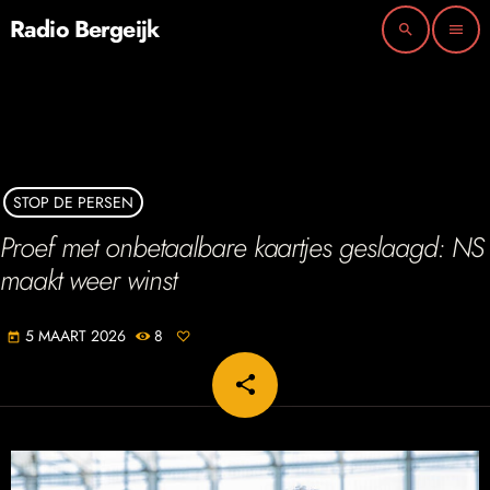
Radio Bergeijk
search
menu
STOP DE PERSEN
Proef met onbetaalbare kaartjes geslaagd: NS
maakt weer winst
5 MAART 2026
8
today
share
email