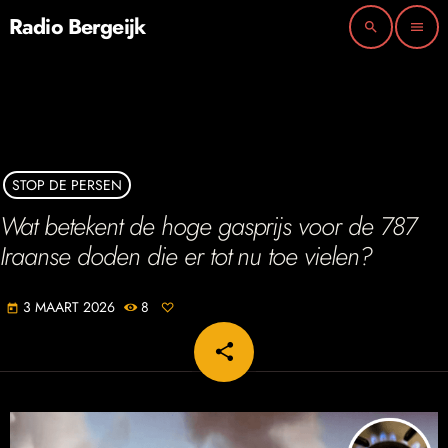
Radio Bergeijk
search
menu
STOP DE PERSEN
Wat betekent de hoge gasprijs voor de 787
Iraanse doden die er tot nu toe vielen?
3 MAART 2026
8
today
share
email