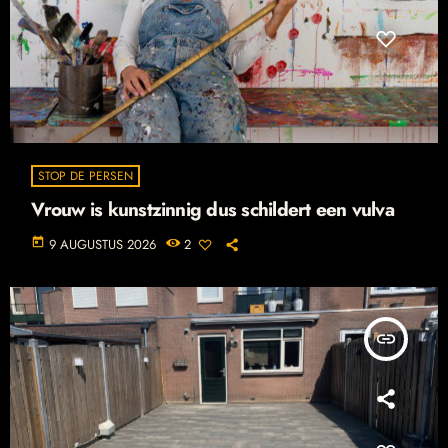
STOP DE PERSEN
Vrouw is kunstzinnig dus schildert een vulva
today
9 AUGUSTUS 2026
2
insert_link