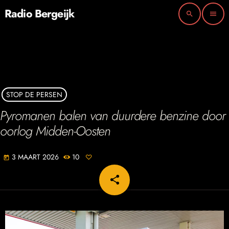
Radio Bergeijk
search
menu
STOP DE PERSEN
Pyromanen balen van duurdere benzine door
oorlog Midden-Oosten
3 MAART 2026
10
today
share
email