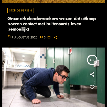
STOP DE PERSEN
Graancirkelonderzoekers vrezen dat uitkoop
boeren contact met buitenaards leven
bemoeilijkt
today
7 AUGUSTUS 2026
3
insert_link