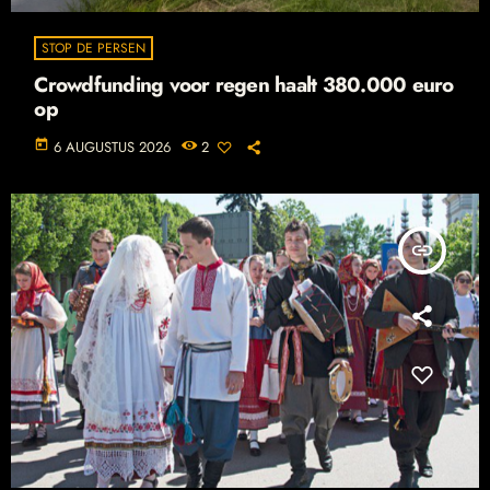
STOP DE PERSEN
Crowdfunding voor regen haalt 380.000 euro
op
today
6 AUGUSTUS 2026
2
insert_link