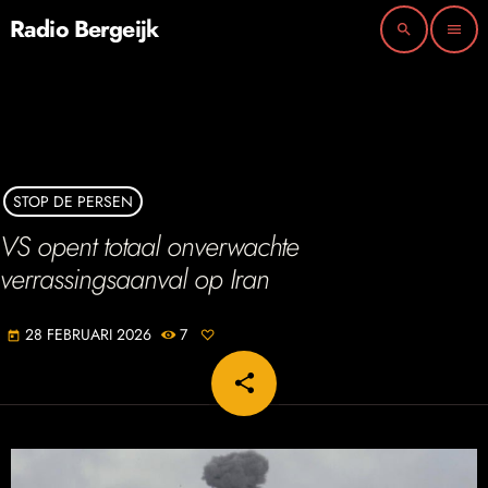
Radio Bergeijk
search
menu
STOP DE PERSEN
VS opent totaal onverwachte
verrassingsaanval op Iran
28 FEBRUARI 2026
7
today
share
email