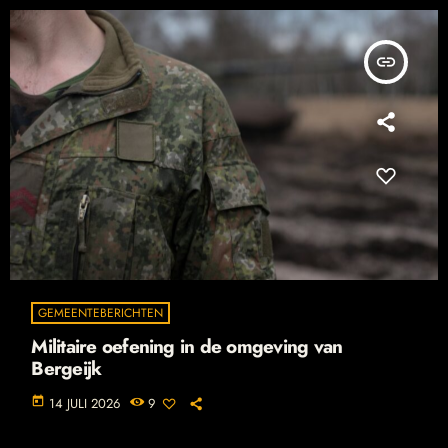
insert_link
GEMEENTEBERICHTEN
Militaire oefening in de omgeving van
Bergeijk
today
14 JULI 2026
9