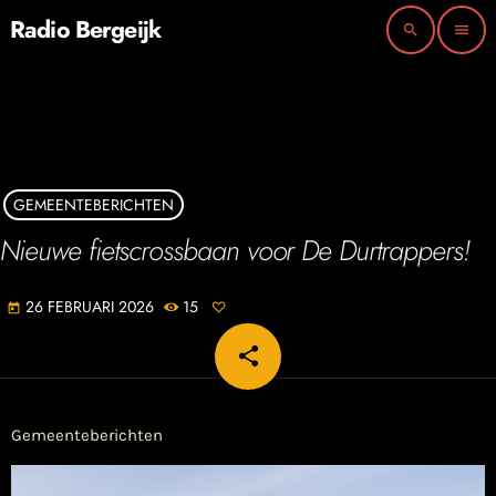
Radio Bergeijk
search
menu
GEMEENTEBERICHTEN
Nieuwe fietscrossbaan voor De Durtrappers!
26 FEBRUARI 2026
15
today
share
email
Gemeenteberichten