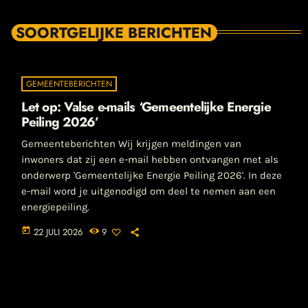
SOORTGELIJKE BERICHTEN
GEMEENTEBERICHTEN
Let op: Valse e-mails ‘Gemeentelijke Energie
Peiling 2026’
Gemeenteberichten Wij krijgen meldingen van
inwoners dat zij een e-mail hebben ontvangen met als
onderwerp 'Gemeentelijke Energie Peiling 2026'. In deze
e-mail word je uitgenodigd om deel te nemen aan een
energiepeiling.
today
22 JULI 2026
9