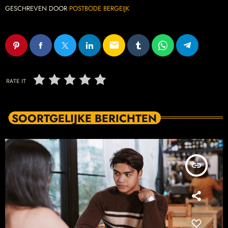
GESCHREVEN DOOR
POSTBODE BERGEIJK
email
RATE IT
SOORTGELIJKE BERICHTEN
insert_link