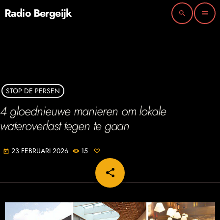
Radio Bergeijk
search
menu
STOP DE PERSEN
4 gloednieuwe manieren om lokale
wateroverlast tegen te gaan
23 FEBRUARI 2026
15
today
share
email