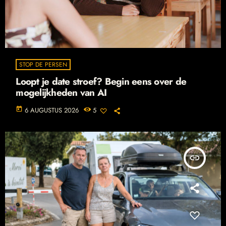
STOP DE PERSEN
Loopt je date stroef? Begin eens over de
mogelijkheden van AI
today
6 AUGUSTUS 2026
5
insert_link