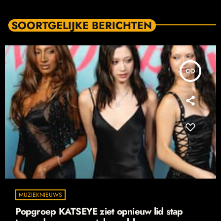
SOORTGELIJKE BERICHTEN
insert_link
MUZIEKNIEUWS
Popgroep KATSEYE ziet opnieuw lid stap