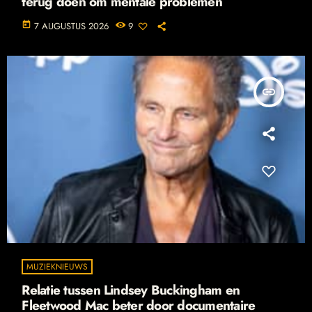
terug doen om mentale problemen
today
7 AUGUSTUS 2026
9
insert_link
MUZIEKNIEUWS
Relatie tussen Lindsey Buckingham en
Fleetwood Mac beter door documentaire