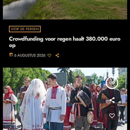
STOP DE PERSEN
Crowdfunding voor regen haalt 380.000 euro
op
today
6 AUGUSTUS 2026
insert_link