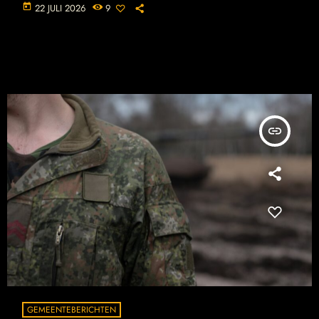
today
22 JULI 2026
9
insert_link
GEMEENTEBERICHTEN