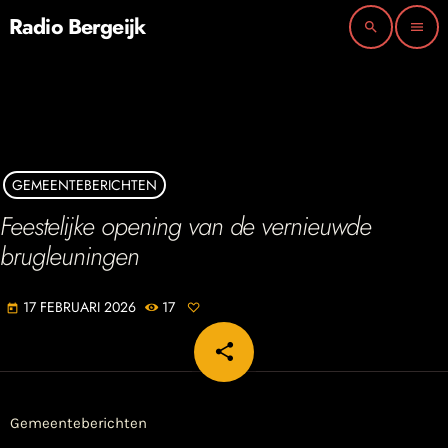
Radio Bergeijk
search
menu
GEMEENTEBERICHTEN
Feestelijke opening van de vernieuwde
brugleuningen
17 FEBRUARI 2026
17
today
share
email
Gemeenteberichten