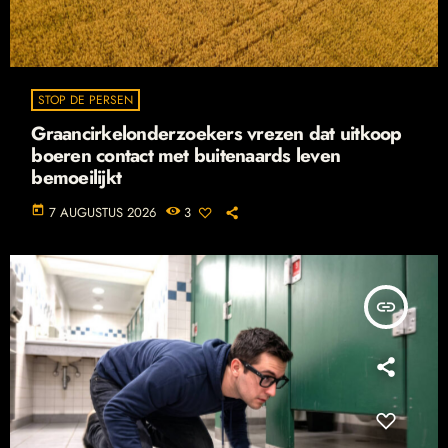
STOP DE PERSEN
Graancirkelonderzoekers vrezen dat uitkoop
boeren contact met buitenaards leven
bemoeilijkt
today
7 AUGUSTUS 2026
3
insert_link