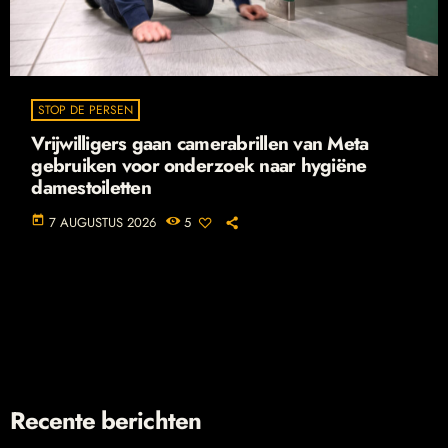
STOP DE PERSEN
Vrijwilligers gaan camerabrillen van Meta
gebruiken voor onderzoek naar hygiëne
damestoiletten
today
7 AUGUSTUS 2026
5
Recente berichten