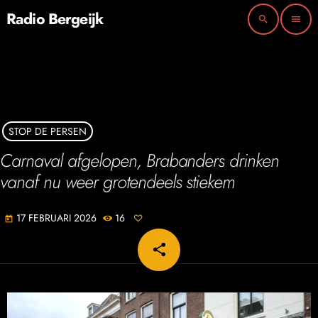
Radio Bergeijk
search
menu
STOP DE PERSEN
Carnaval afgelopen, Brabanders drinken
vanaf nu weer grotendeels stiekem
17 FEBRUARI 2026
16
today
share
email