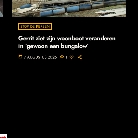
STOP DE PERSEN
Gerrit ziet zijn woonboot veranderen
in ‘gewoon een bungalow’
7 AUGUSTUS 2026
1
today