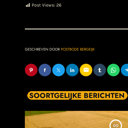
Post Views:
26
GESCHREVEN DOOR
POSTBODE BERGEIJK
email
SOORTGELIJKE BERICHTEN
insert_link