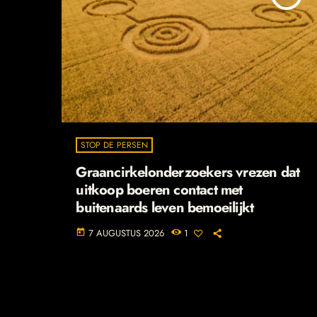
STOP DE PERSEN
Graancirkelonderzoekers vrezen dat
uitkoop boeren contact met
buitenaards leven bemoeilijkt
7 AUGUSTUS 2026
1
today