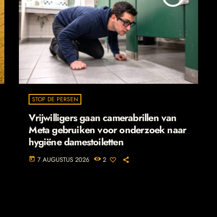
STOP DE PERSEN
Vrijwilligers gaan camerabrillen van
Meta gebruiken voor onderzoek naar
hygiëne damestoiletten
7 AUGUSTUS 2026
2
today