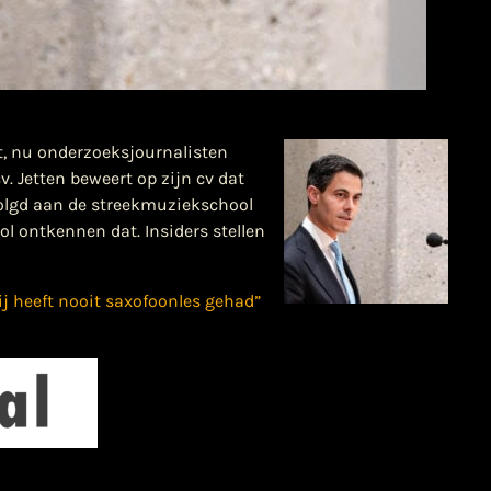
t, nu onderzoeksjournalisten
. Jetten beweert op zijn cv dat
volgd aan de streekmuziekschool
l ontkennen dat. Insiders stellen
ij heeft nooit saxofoonles gehad”