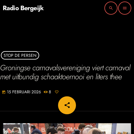
Radio Bergeijk
search
menu
STOP DE PERSEN
Groningse carnavalsvereniging viert carnaval
met uitbundig schaaktoernooi en liters thee
15 FEBRUARI 2026
8
today
share
email