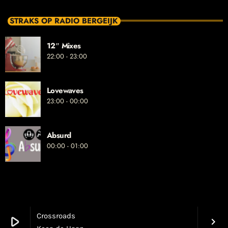
STRAKS OP RADIO BERGEIJK
12″ Mixes
22:00 - 23:00
Lovewaves
23:00 - 00:00
Absurd
00:00 - 01:00
Crossroads
play_arrow
keyboard_arrow_right