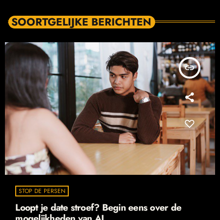
SOORTGELIJKE BERICHTEN
insert_link
STOP DE PERSEN
Loopt je date stroef? Begin eens over de
mogelijkheden van AI