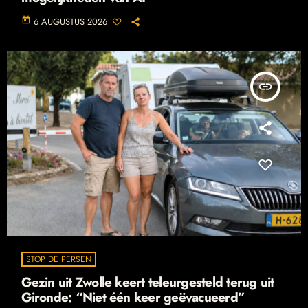
today
6 AUGUSTUS 2026
insert_link
STOP DE PERSEN
Gezin uit Zwolle keert teleurgesteld terug uit
Gironde: “Niet één keer geëvacueerd”