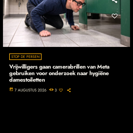
STOP DE PERSEN
Vrijwilligers gaan camerabrillen van Meta
gebruiken voor onderzoek naar hygiëne
damestoiletten
today
7 AUGUSTUS 2026
3