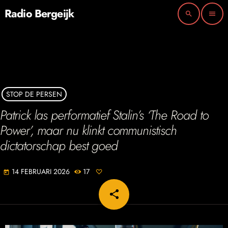
Radio Bergeijk
search
menu
STOP DE PERSEN
Patrick las performatief Stalin’s ‘The Road to
Power’, maar nu klinkt communistisch
dictatorschap best goed
14 FEBRUARI 2026
17
today
share
email