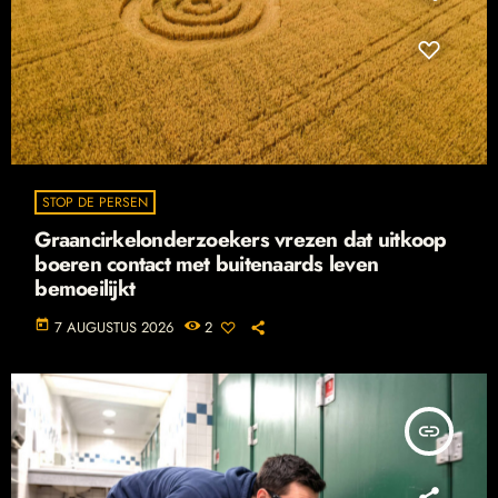
STOP DE PERSEN
Graancirkelonderzoekers vrezen dat uitkoop
boeren contact met buitenaards leven
bemoeilijkt
today
7 AUGUSTUS 2026
2
insert_link