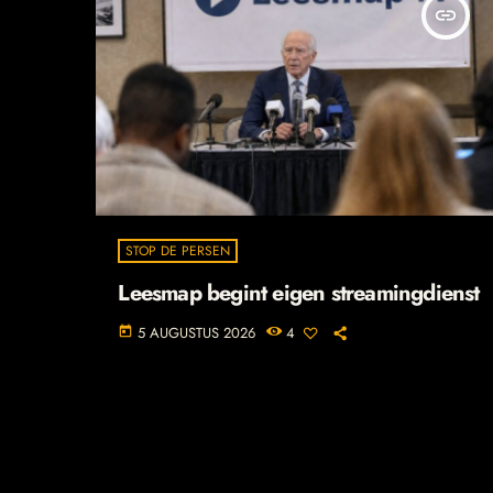
insert_link
STOP DE PERSEN
Leesmap begint eigen streamingdienst
5 AUGUSTUS 2026
4
today