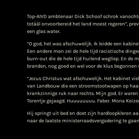
Top-AIVD ambtenaar Dick Schoof schrok vanochte
totáál onvoorbereid het land moest regeren”, preve
een glas water.
“O god, het was afschuwelijk. Ik leidde een kabinet
Een andere man zei de hele tijd racistische ding
burn-out die de hele tijd huilend wegliep. En de 
branden, nog goed en wel voor de klus begonnen wa
“Jezus Christus wat afschuwelijk. Het kabinet viel
van Landbouw die een stroomstootwapen op haar p
krankzinnige ruk naar rechts. Mijn god. Er waren 
Torentje gejaagd. Huuuuuuuu. Faber. Mona Keizer.
Hij springt uit bed en doet zijn hardloopkleren aa
naar de laatste ministerraadsvergadering te gaan.