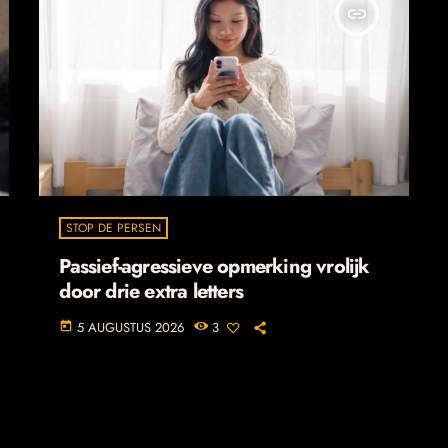
insert_link
STOP DE PERSEN
Passief-agressieve opmerking vrolijk
door drie extra letters
5 AUGUSTUS 2026
3
today