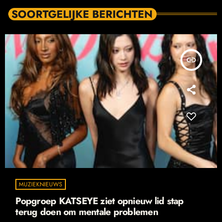
SOORTGELIJKE BERICHTEN
insert_link
MUZIEKNIEUWS
Popgroep KATSEYE ziet opnieuw lid stap
terug doen om mentale problemen