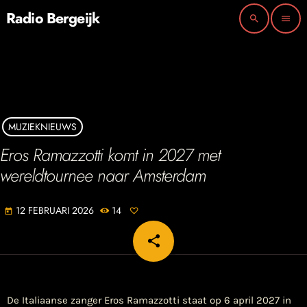
Radio Bergeijk
search
menu
MUZIEKNIEUWS
Eros Ramazzotti komt in 2027 met
wereldtournee naar Amsterdam
12 FEBRUARI 2026
14
today
share
email
De Italiaanse zanger Eros Ramazzotti staat op 6 april 2027 in