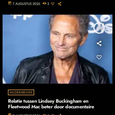
today
7 AUGUSTUS 2026
3
insert_link
MUZIEKNIEUWS
Relatie tussen Lindsey Buckingham en
Fleetwood Mac beter door documentaire
today