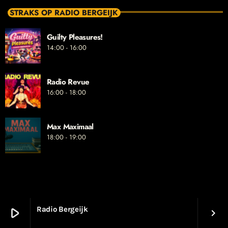
STRAKS OP RADIO BERGEIJK
Guilty Pleasures!
14:00 - 16:00
Radio Revue
16:00 - 18:00
Max Maximaal
18:00 - 19:00
Radio Bergeijk
play_arrow
keyboard_arrow_right