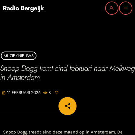
Radio Bergeijk
search
menu
MUZIEKNIEUWS
Snoop Dogg komt eind februari naar Melkweg
in Amsterdam
11 FEBRUARI 2026
8
today
share
email
Snoop Dogg treedt eind deze maand op in Amsterdam. De