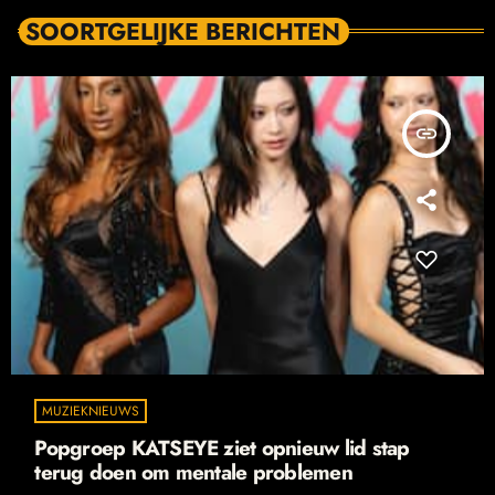
SOORTGELIJKE BERICHTEN
insert_link
MUZIEKNIEUWS
Popgroep KATSEYE ziet opnieuw lid stap
terug doen om mentale problemen