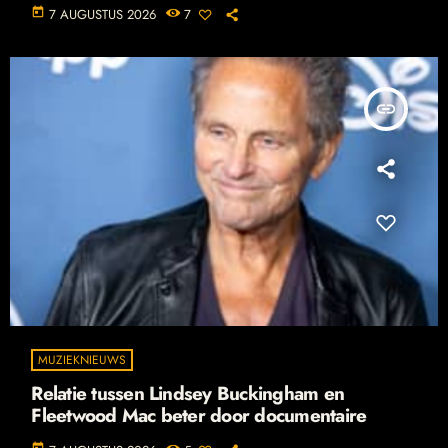
today
7 AUGUSTUS 2026
7
insert_link
MUZIEKNIEUWS
Relatie tussen Lindsey Buckingham en
Fleetwood Mac beter door documentaire
today