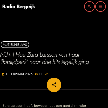
Radio Bergeijk
search
menu
MUZIEKNIEUWS
NU+ | Hoe Zara Larsson van haar
‘floptijdperk’ naar drie hits tegelijk ging
11 FEBRUARI 2026
11
today
share
email
Zara Larsson heeft bewezen dat een aantal minder