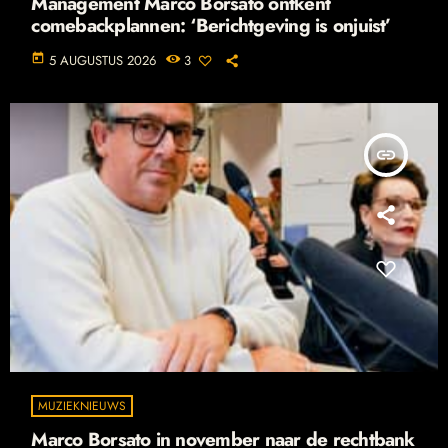
Management Marco Borsato ontkent
comebackplannen: ‘Berichtgeving is onjuist’
today
5 AUGUSTUS 2026
3
insert_link
MUZIEKNIEUWS
Marco Borsato in november naar de rechtbank