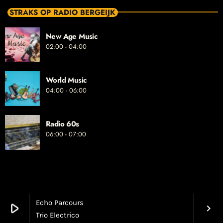
STRAKS OP RADIO BERGEIJK
New Age Music
02:00 - 04:00
World Music
04:00 - 06:00
Radio 60s
06:00 - 07:00
Echo Parcours
play_arrow
keyboard_arrow_right
Trio Electrico