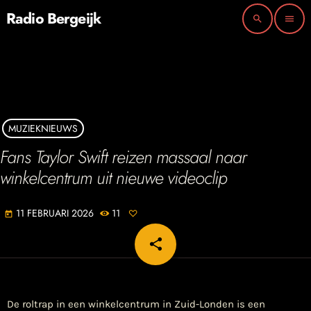
Radio Bergeijk
search
menu
MUZIEKNIEUWS
Fans Taylor Swift reizen massaal naar
winkelcentrum uit nieuwe videoclip
11 FEBRUARI 2026
11
today
share
email
De roltrap in een winkelcentrum in Zuid-Londen is een