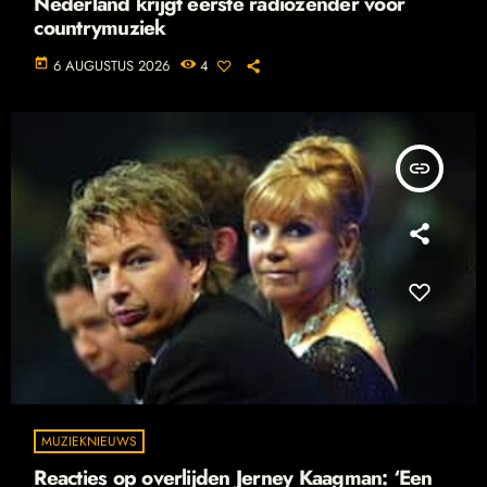
Nederland krijgt eerste radiozender voor
countrymuziek
today
6 AUGUSTUS 2026
4
insert_link
MUZIEKNIEUWS
Reacties op overlijden Jerney Kaagman: ‘Een