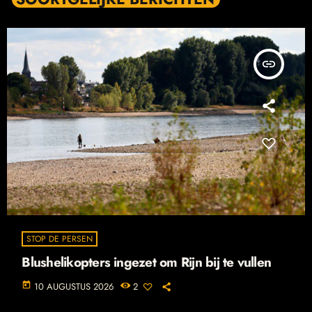
insert_link
STOP DE PERSEN
Blushelikopters ingezet om Rijn bij te vullen
today
10 AUGUSTUS 2026
2