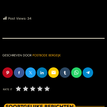
Post Views:
34
GESCHREVEN DOOR
POSTBODE BERGEIJK
email
RATE IT
SOORTGELIJKE BERICHTEN