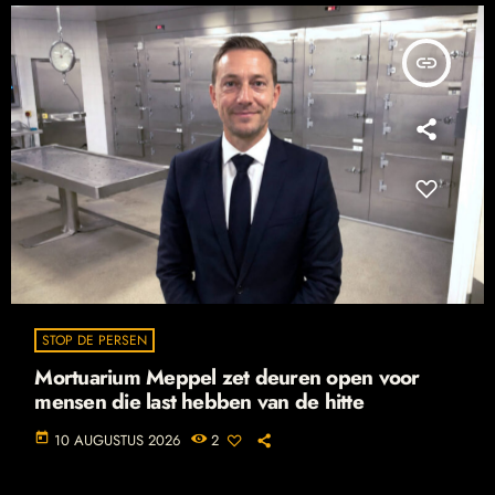
insert_link
STOP DE PERSEN
Mortuarium Meppel zet deuren open voor
mensen die last hebben van de hitte
today
10 AUGUSTUS 2026
2