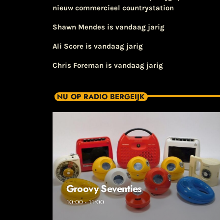
nieuw commercieel countrystation
Shawn Mendes is vandaag jarig
Ali Score is vandaag jarig
Chris Foreman is vandaag jarig
NU OP RADIO BERGEIJK
Groovy Seventies
10:00 - 11:00