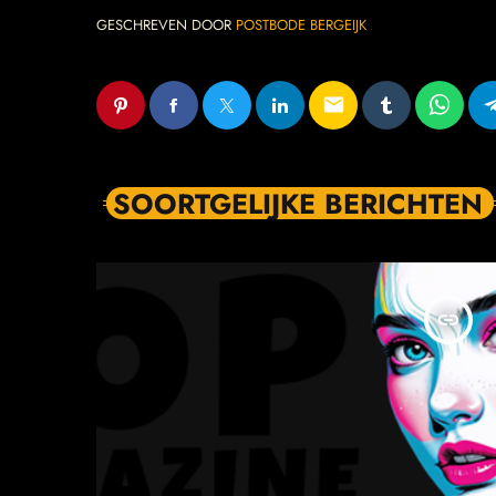
GESCHREVEN DOOR
POSTBODE BERGEIJK
email
SOORTGELIJKE BERICHTEN
insert_link