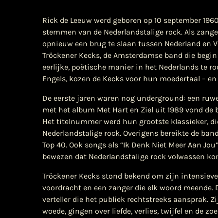
Rick de Leeuw werd geboren op 10 september 1960
stemmen van de Nederlandstalige rock. Als zanger, 
opnieuw een brug te slaan tussen Nederland en 
Tröckener Kecks, de Amsterdamse band die begin 
eerlijke, poëtische manier in het Nederlands te r
Engels, kozen de Kecks voor hun moedertaal – en 
De eerste jaren waren nog underground: een ruwe
met het album Met Hart en Ziel uit 1989 vond de 
Het titelnummer werd hun grootste klassieker, die 
Nederlandstalige rock. Overigens bereikte de ba
Top 40. Ook songs als “Ik Denk Niet Meer Aan Jou”
bewezen dat Nederlandstalige rock volwassen kon 
Tröckener Kecks stond bekend om zijn intensieve 
voordracht en een zanger die elk woord meende.
verteller die het publiek rechtstreeks aansprak. 
woede, gingen over liefde, verlies, twijfel en de 