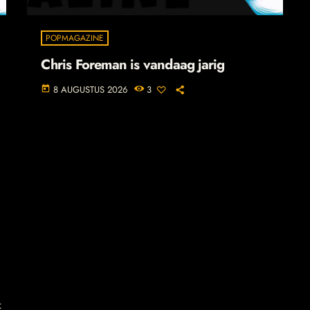
POPMAGAZINE
Chris Foreman is vandaag jarig
8 AUGUSTUS 2026
3
today
t