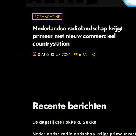
POPMAGAZINE
Nederlandse radiolandschap krijgt
primeur met nieuw commercieel
countrystation
8 AUGUSTUS 2026
6
today
Recente berichten
De dagelijkse Fokke & Sukke
Nederlandse radiolandschap krijgt primeur me