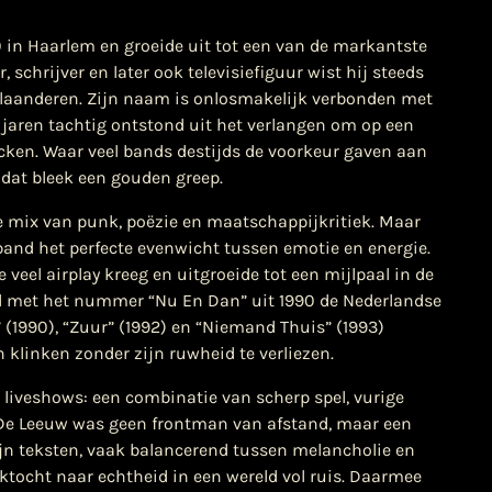
 in Haarlem en groeide uit tot een van de markantste
schrijver en later ook televisiefiguur wist hij steeds
Vlaanderen. Zijn naam is onlosmakelijk verbonden met
jaren tachtig ontstond uit het verlangen om op een
ocken. Waar veel bands destijds de voorkeur gaven aan
dat bleek een gouden greep.
 mix van punk, poëzie en maatschappijkritiek. Maar
band het perfecte evenwicht tussen emotie en energie.
veel airplay kreeg en uitgroeide tot een mijlpaal in de
nd met het nummer “Nu En Dan” uit 1990 de Nederlandse
 (1990), “Zuur” (1992) en “Niemand Thuis” (1993)
klinken zonder zijn ruwheid te verliezen.
liveshows: een combinatie van scherp spel, vurige
 De Leeuw was geen frontman van afstand, maar een
Zijn teksten, vaak balancerend tussen melancholie en
zoektocht naar echtheid in een wereld vol ruis. Daarmee